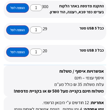
 מדפסת באתר הלקוח
₪
300
הוספה לסל
כפר סבא, רעננה, הוד השרון.
₪
29
הוספה לסל
₪
20
הוספה לסל
יות איסוף / משלוח
עצמי – חינם
35 ₪ כולל מע"מ
 בקנייה מעל 500 ₪ או בקניית מדפסת!
ת
:
12 חודשים ע"י היבואן הרשמי.
ספקה
:
4
ימי עסקים
, קיימת אפשרות לאיסוף עצמי.