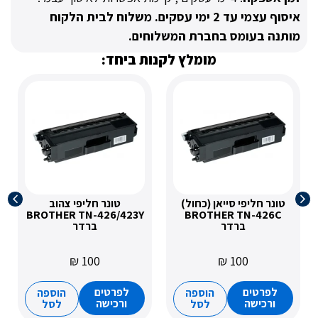
איסוף עצמי עד 2 ימי עסקים. משלוח לבית הלקוח
 בעומס בחברת המשלוחים.
מומלץ לקנות ביחד:
 חליפי סייאן (כחול)
טונר חליפי צהוב
טונר חליפ
-426M
BROTHER TN-426/423Y
BROTHER TN-42
ברדר
ברדר
₪
100
₪
100
רטים
לפרטים
לפרטי
הוספה
הוספה
רכישה
ורכישה
ורכיש
לסל
לסל