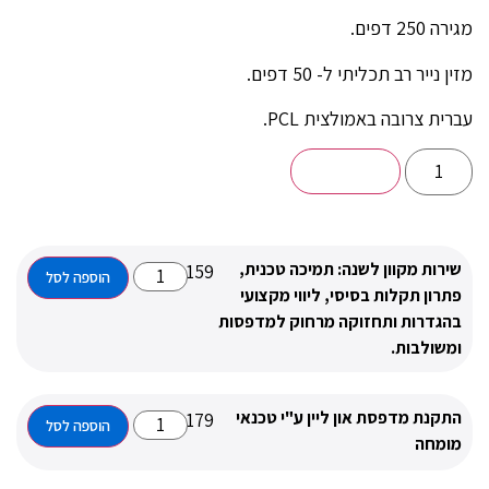
ב תכליתי ל- 50 דפים.
רובה באמולצית
PCL
.
הוספה לסל
קוון לשנה: תמיכה טכנית,
₪
159
הוספה לסל
קלות בסיסי, ליווי מקצועי
ת ותחזוקה מרחוק למדפסות
ות.
מדפסת און ליין ע"י טכנאי
₪
179
הוספה לסל