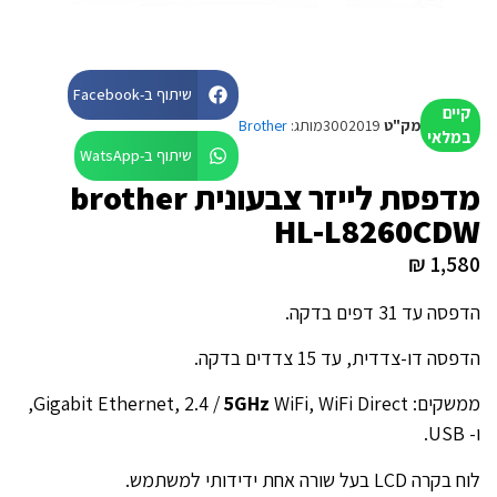
שיתוף ב-Facebook
מק"ט
3002019
מותג:
Brother
שיתוף ב-WatsApp
מדפסת לייזר צבעונית brother
HL-L826
ם בדקה.
ית, עד 15 צדדים בדקה.
Giga /
5GHz
WiFi, WiFi Direct,
ה
LCD
בעל שורה אחת ידידותי למשתמש.