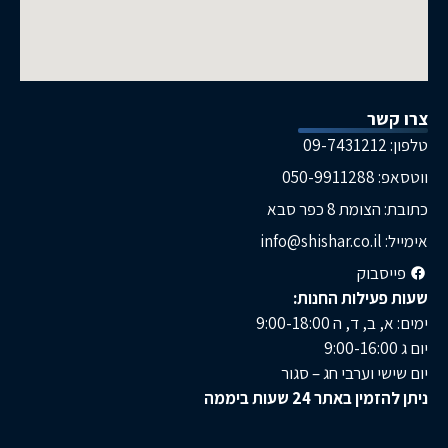
ר
05
ת 8 כפר סבא
בוק
ילות החנות:
, ה 9:00-18:00
 וערבי חג – סגור
באתר 24 שעות ביממה