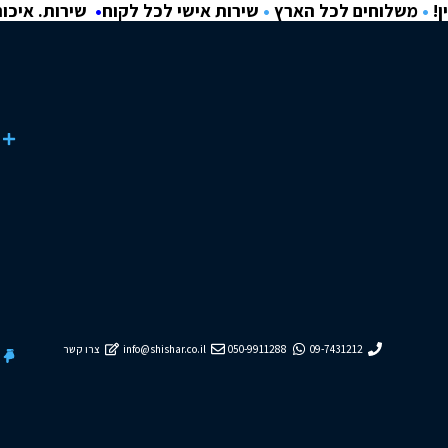
ם לכל הארץ
•
שירות אישי לכל לקוח
•
שירות. איכות. אחריות.
ק
נ
כל הקטגוריות
טונר וראשי דיו
מדפסות
י
Brother
Canon
HP
ציוד היקפי
למשרד ולבית
ת
?
תקשורת ומחשבים
ק
י
ב
ל
ת
פ
ל
ו
ס
!
ה
ז
מ
נ
ה
כניסה
ח
לחשבון/
09-7431212
050-9911288
info@shishar.co.il
צרו קשר
וז
הרשמה
ר
ת
ב
ק
ל
י