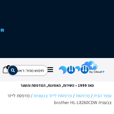
ק
מ
ב
צ
ע
י
ם
ש
ל
א
מ
ח
כ
י
ם
0
מאז 1999 – השירות, האמינות, המדפסת והטונר
ת
/
מדפסות
/
מדפסות לייזר צבעוניות
/ מדפסת לייזר