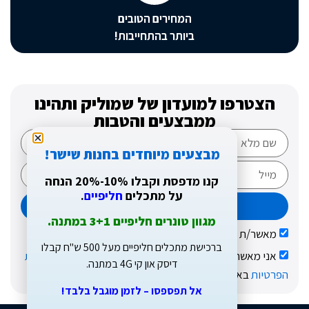
המחירים הטובים
ביותר בהתחייבות!
טרפו למועדון של שמוליק ותהינו
ממבצעים והטבות
מבצעים מיוחדים בחנות שישר!
קנו מדפסת וקבלו 10%-20% הנחה
על מתכלים
חליפיים
.
שליחה
מגוון טונרים חליפיים 3+1 במתנה.
ר/ת קבלת עדכונים בדוא"ל על מבצעים והטבות
ברכישת מתכלים חליפיים מעל 500 ש"ח קבלו
 מאשר/ת שקראתי ואני מסכימ/ה לתקנון האתר ול
מדיניות
דיסק און קי 4G במתנה.
ות
באתר
אל תפספסו – לזמן מוגבל בלבד!