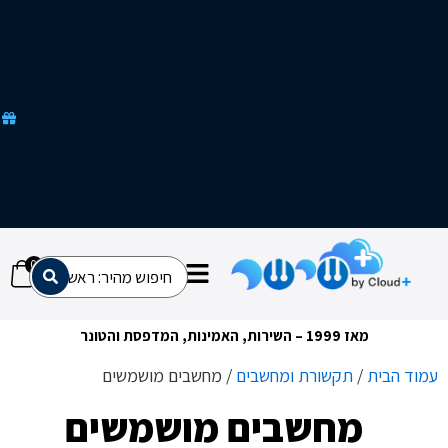
ק
מ
ב
צ
ע
י
ם
ש
ל
א
מ
ח
כ
י
ם
0
מאז 1999 – השירות, האמינות, המדפסת והטונר
ת
/
תקשורת ומחשבים
/ מחשבים מושמשים
מחשבים מושמשים