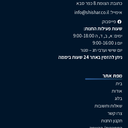
ת 8 כפר סבא
בוק
ילות החנות:
, ה 9:00-18:00
 וערבי חג – סגור
באתר 24 שעות ביממה
תר
תשובות
חנות