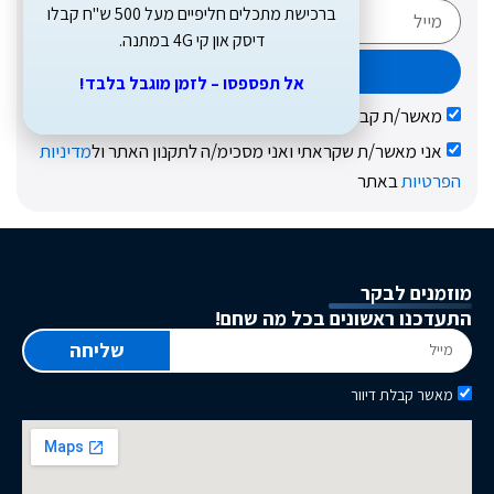
ברכישת מתכלים חליפיים מעל 500 ש"ח קבלו
דיסק און קי 4G במתנה.
שליחה
אל תפספסו – לזמן מוגבל בלבד!
בלת עדכונים בדוא"ל על מבצעים והטבות
/ת שקראתי ואני מסכימ/ה לתקנון האתר ול
מדיניות
תר
קר
שונים בכל מה שחם!
שליחה
יוור