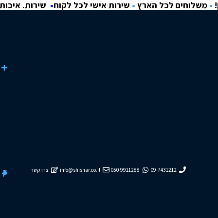
ם לכל הארץ
•
שירות אישי לכל לקוח
•
שירות. איכות. אחריות.
ק
נ
כל הקטגוריות
טונר וראשי דיו
מדפסות
י
Brother
Canon
HP
ציוד היקפי
למשרד ולבית
ת
?
תקשורת ומחשבים
ק
י
ב
ל
ת
פ
ל
ו
ס
!
ה
ז
מ
נ
ה
כניסה
ח
לחשבון/
09-7431212
050-9911288
info@shishar.co.il
צרו קשר
וז
הרשמה
ר
כבל USB 5 מטר
ת
ב
₪
29
ADD
+
ק
ל
י