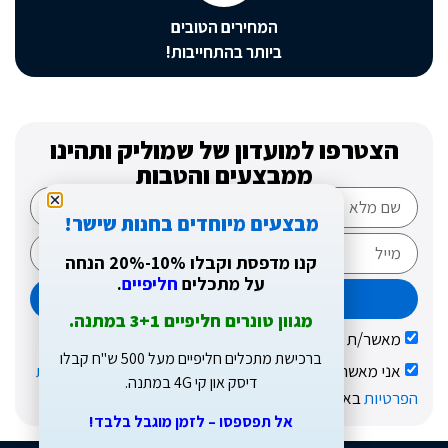
המחירים הטובים
ביותר בהתחייבות!
טרפו למועדון של שמוליק ותהינו
ממבצעים והטבות
מבצעים מיוחדים בחנות שישר!
קנו מדפסת וקבלו 10%-20% הנחה
על מתכלים
חליפיים
.
שליחה
מגוון טונרים חליפיים 3+1 במתנה.
ר/ת קבלת עדכונים בדוא"ל על מבצעים והטבות
ברכישת מתכלים חליפיים מעל 500 ש"ח קבלו
 מאשר/ת שקראתי ואני מסכימ/ה לתקנון האתר ול
מדיניות
דיסק און קי 4G במתנה.
ות
באתר
אל תפספסו – לזמן מוגבל בלבד!