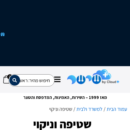
ק
מ
ב
צ
ע
י
ם
ש
ל
א
מ
ח
כ
י
ם
0
מאז 1999 – השירות, האמינות, המדפסת והטונר
ת
/
למשרד ולבית
/ שטיפה וניקוי
שטיפה וניקוי