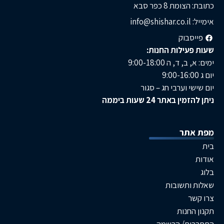
ת 8 כפר סבא
בוק
ילות החנות:
, ה 9:00-18:00
 וערבי חג – סגור
באתר 24 שעות ביממה
תר
תשובות
חנות