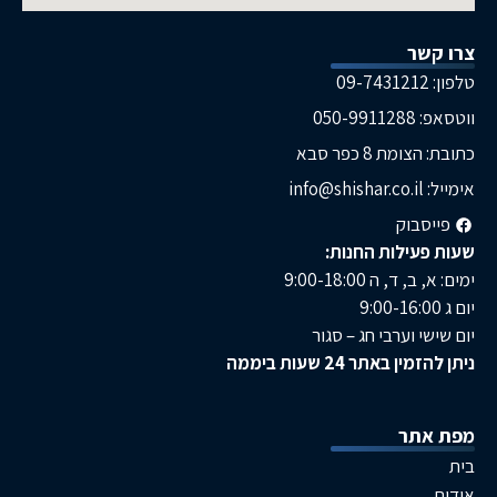
ר
05
ת 8 כפר סבא
בוק
ילות החנות:
, ה 9:00-18:00
 וערבי חג – סגור
באתר 24 שעות ביממה
תר