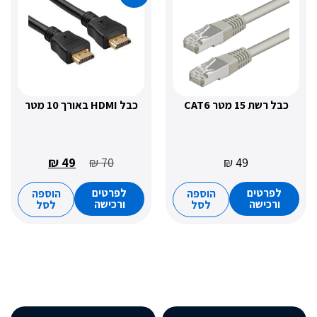
15 מטר CAT6
כבל HDMI באורך 10 מטר
₪
49
₪
70
₪
49
רטים
לפרטים
הוספה
הוספה
כישה
ורכישה
לסל
לסל