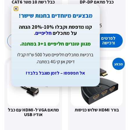
ל מתאם DP-DP
כבל רשת 10 מטר CAT6
מבצעים מיוחדים בחנות שישר!
₪
39
₪
35
קנו מדפסת וקבלו 10%-20% הנחה
על מתכלים
חליפיים
.
רטים
לפרטים
הוספה
הוספה
כישה
ורכישה
לסל
לסל
מגוון טונרים חליפיים 3+1 במתנה.
ברכישת מתכלים חליפיים מעל 500 ש"ח קבלו
דיסק און קי 4G במתנה.
מבצע
אל תפספסו – לזמן מוגבל בלבד!
ות
מתאם VGA ל-HDMI עם כבל
אודיו USB