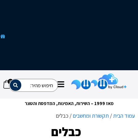
ק
מ
ב
צ
ע
י
ם
ש
ל
א
מ
ח
כ
י
ם
0
מאז 1999 – השירות, האמינות, המדפסת והטונר
ת
/
תקשורת ומחשבים
/ כבלים
כבלים