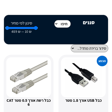
סננים
סינון לפי מחיר
489
₪
—
10
₪
מטר
כבל רשת אורך 0.5 מטר CAT
6