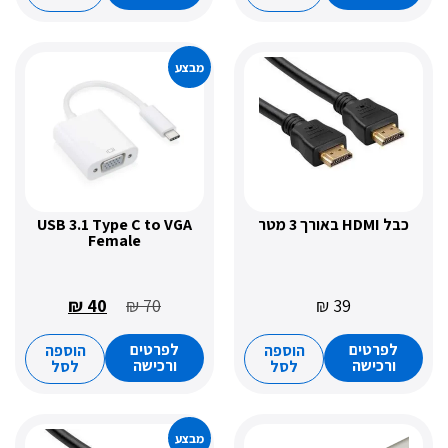
מבצע
ר
USB 3.1 Type C to VGA
Female
₪
40
₪
70
₪
39
רטים
לפרטים
הוספה
הוספה
כישה
ורכישה
לסל
לסל
מבצע