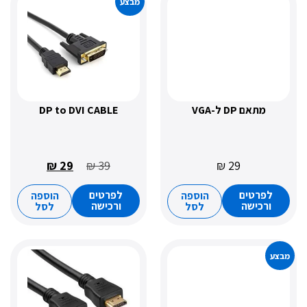
מבצע
אם DP ל-VGA
DP to DVI CABLE
₪
29
₪
39
₪
29
רטים
לפרטים
הוספה
הוספה
כישה
ורכישה
לסל
לסל