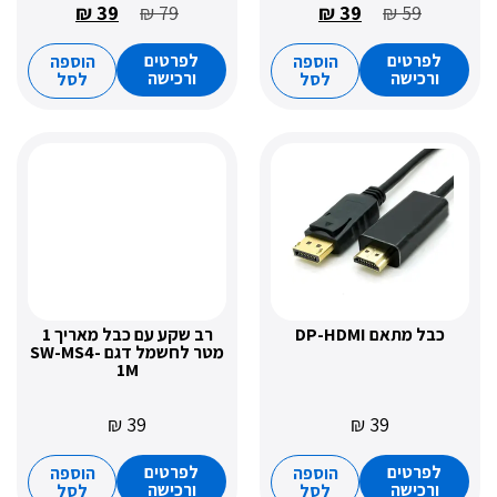
₪
39
₪
79
₪
39
₪
59
רטים
לפרטים
הוספה
הוספה
כישה
ורכישה
לסל
לסל
תאם DP-HDMI
רב שקע עם כבל מאריך 1
מטר לחשמל דגם SW-MS4-
1M
₪
39
₪
39
רטים
לפרטים
הוספה
הוספה
כישה
ורכישה
לסל
לסל