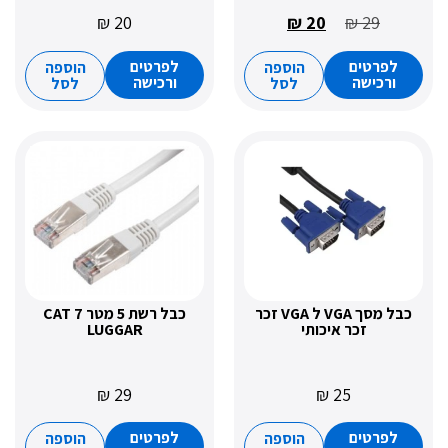
₪
20
₪
20
₪
29
רטים
לפרטים
הוספה
הוספה
כישה
ורכישה
לסל
לסל
כבל מסך VGA ל VGA זכר
כבל רשת 5 מטר CAT 7
זכר איכותי
LUGGAR
₪
29
₪
25
רטים
לפרטים
הוספה
הוספה